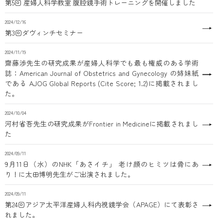
第5回 産婦人科学教室 腹腔鏡手術トレーニングを開催しました
2024/12/16
第3回ダヴィンチセミナー
2024/11/19
齋藤渉先生の研究成果が産婦人科学でも最も権威のある学術
誌：American Journal of Obstetrics and Gynecology の姉妹紙
である AJOG Global Reports (Cite Score; 1.2)に掲載されまし
た。
2024/10/04
河村省吾先生の研究成果がFrontier in Medicineに掲載されまし
た
2024/09/11
9月11日（水）のNHK「あさイチ」 老け顔のヒミツは骨にあ
り！に太田博明先生がご出演されました。
2024/09/11
第24回アジア太平洋産婦人科内視鏡学会（APAGE）にて表彰さ
れました。