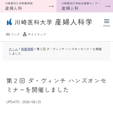
川崎医科大学附属病院
川崎医科大学総合医療センター
産婦人科
産婦人科
link
lan
リンク
サイトマップ
新着情報
ホーム
新着情報
第２回 ダ・ヴィンチ ハンズオンセミナーを開催
しました
教室紹介
入局・研修案内
第２回 ダ・ヴィンチ ハンズオンセ
教育
ミナーを開催しました
研究業績
UPDATE : 2026/06/23